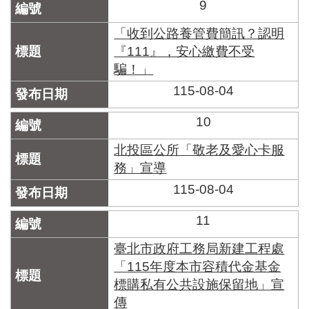
9
「收到公路養管費簡訊？認明
『111』，安心繳費不受
騙！」
115-08-04
10
北投區公所「敬老及愛心卡服
務」宣導
115-08-04
11
臺北市政府工務局新建工程處
「115年度本市容積代金基金
標購私有公共設施保留地」宣
傳