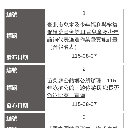
門
1
牌
整
臺北市兒童及少年福利與權益
合
促進委員會第11屆兒童及少年
檢
諮詢代表遴選作業暨實施計畫
索
（含報名表）
系
統
115-08-07
文
2
化
局
苗栗縣公館鄉公所辦理「115
文
年泳抱公館・游你游我 鄉長盃
化
資
游泳比賽」宣傳
產
115-08-07
臺
3
北
市