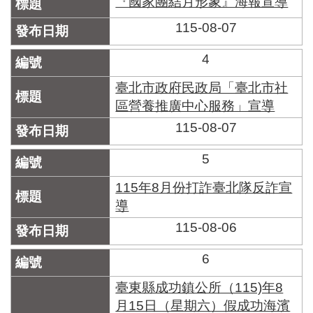
『國家團結月形象』海報宣導
區
里
115-08-07
界
說
4
臺
臺北市政府民政局「臺北市社
北
市
區營養推廣中心服務」宣導
鄰
115-08-07
長
名
5
冊
115年8月份打詐臺北隊反詐宣
導
115-08-06
6
臺東縣成功鎮公所（115)年8
月15日（星期六）假成功海濱