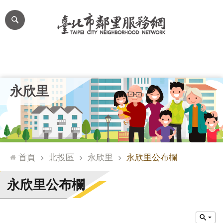
跳到主要內容區塊
進
階
搜
尋
里公布欄
里長簡介
里基本資料
本里特色
里活動花絮
網
永欣里
站
導
覽
台
北
首頁
北投區
永欣里
永欣里公布欄
通
臺
永欣里公布欄
北
市
政
府