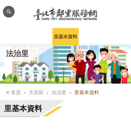
跳到主要內容區塊
進
階
搜
尋
里公布欄
里長簡介
里基本資料
本里特色
里活動花絮
網
法治里
站
導
覽
台
北
首頁
大安區
法治里
里基本資料
通
臺
里基本資料
北
市
政
府