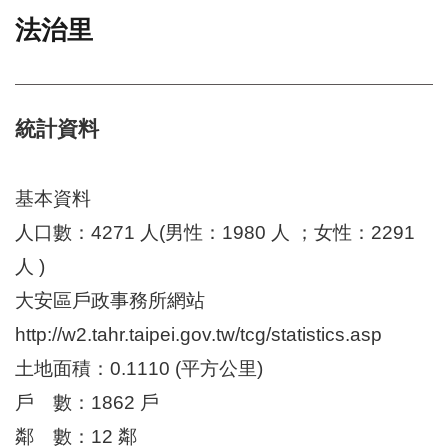
法治里
門
牌
整
合
檢
統計資料
索
系
統
基本資料
文
人口數：4271 人(男性：1980 人 ；女性：2291
化
人 )
局
文
大安區戶政事務所網站
化
資
http://w2.tahr.taipei.gov.tw/tcg/statistics.asp
產
土地面積：0.1110 (平方公里)
臺
戶 數：1862 戶
北
市
鄰 數：12 鄰