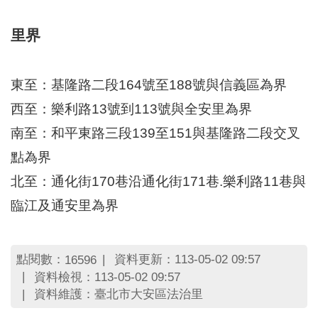
區
里
界
里界
說
臺
東至：基隆路二段164號至188號與信義區為界
北
市
西至：樂利路13號到113號與全安里為界
鄰
南至：和平東路三段139至151與基隆路二段交叉
長
名
點為界
冊
北至：通化街170巷沿通化街171巷.樂利路11巷與
臨江及通安里為界
點閱數：
資料更新：113-05-02 09:57
16596
資料檢視：113-05-02 09:57
資料維護：臺北市大安區法治里