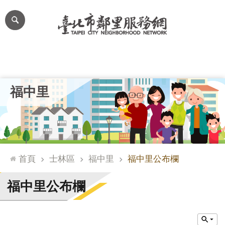
跳到主要內容區塊
進
階
搜
尋
里公布欄
里長簡介
里基本資料
本里特色
里活動花絮
網
福中里
站
導
覽
台
北
首頁
士林區
福中里
福中里公布欄
通
臺
福中里公布欄
北
市
政
府