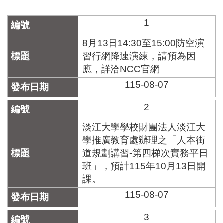
門
1
牌
整
8月13日14:30至15:00防空演
合
習行網降速演練，請預為因
檢
應，詳洽NCC官網
索
系
115-08-07
統
2
文
化
淡江大學學校財團法人淡江大
局
學推廣教育處辦理之「人本街
文
道規劃講習-第四梯次實務平日
化
資
班」，預計115年10月13日開
產
課。
臺
115-08-07
北
市
3