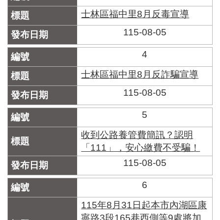
區
里
士林區福中里8月反毒宣導
界
115-08-05
說
臺
4
北
市
士林區福中里8月反詐騙宣導
鄰
115-08-05
長
名
冊
5
收到公路養管費簡訊？認明
「111」，安心繳費不受騙！
115-08-05
6
115年8月31日起本市內湖區康
寧路3段165巷西側等9處將加