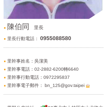
區
里
界
說
陳伯同
臺
里長
北
市
0955088580
里長行動電話：
鄰
長
名
冊
里幹事姓名：吳潔美
里幹事電話：02-2882-6200轉6640
里幹事行動電話：0972295837
里幹事電子郵件：
bn_125@gov.taipei