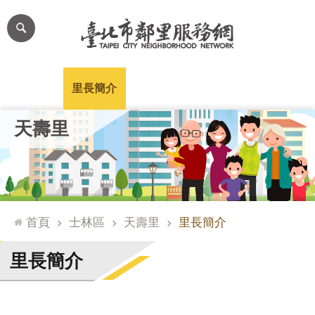
跳到主要內容區塊
進
階
搜
尋
里公布欄
里長簡介
里基本資料
本里特色
里活動花絮
網
天壽里
站
導
覽
台
北
首頁
士林區
天壽里
里長簡介
通
臺
里長簡介
北
市
政
府