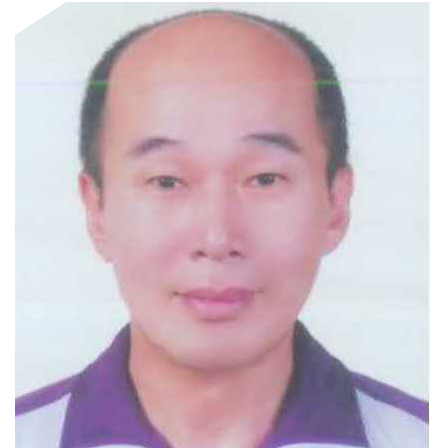
門
牌
整
合
檢
索
系
統
文
化
局
文
化
資
產
臺
北
市