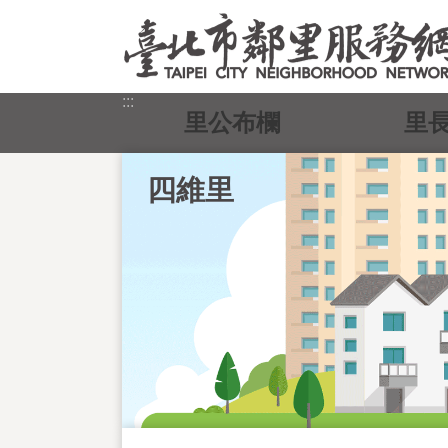
跳到主要內容區塊
:::
里公布欄
里
四維里