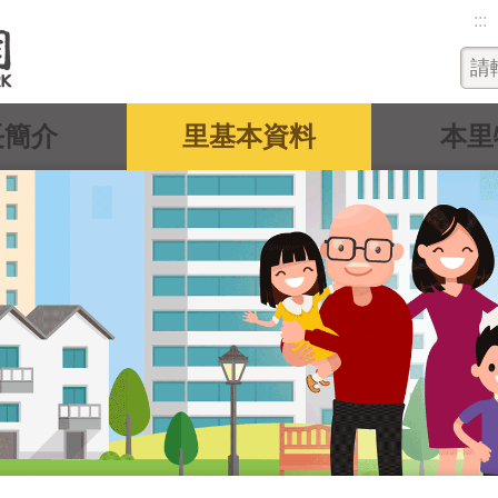
:::
長簡介
里基本資料
本里