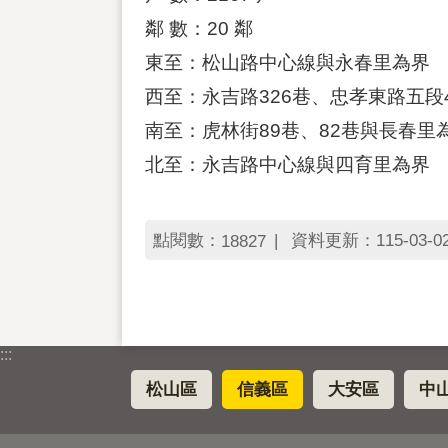
鄰 數：20 鄰
東至：松山路中心線與永春里為界
西至：永吉路326巷、忠孝東路五段
南至：虎林街89巷、82巷與長春里
北至：永吉路中心線與四育里為界
點閱數：
資料更新：115-03-02 
18827
:::
松山區
信義區
大安區
中