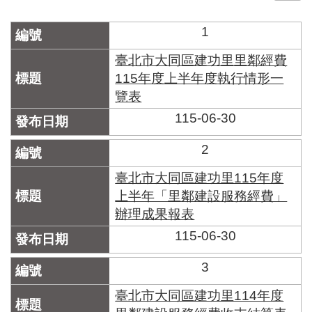
門
1
牌
整
臺北市大同區建功里里鄰經費
合
115年度上半年度執行情形一
檢
覽表
索
系
115-06-30
統
2
文
化
臺北市大同區建功里115年度
局
上半年「里鄰建設服務經費」
文
辦理成果報表
化
資
115-06-30
產
3
臺
北
臺北市大同區建功里114年度
市