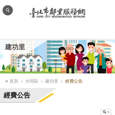
跳到主要內容區塊
進
階
搜
尋
里公布欄
里長簡介
里基本資料
本里特色
里活動花絮
網
建功里
站
導
覽
台
北
首頁
大同區
建功里
經費公告
通
臺
經費公告
北
市
政
府