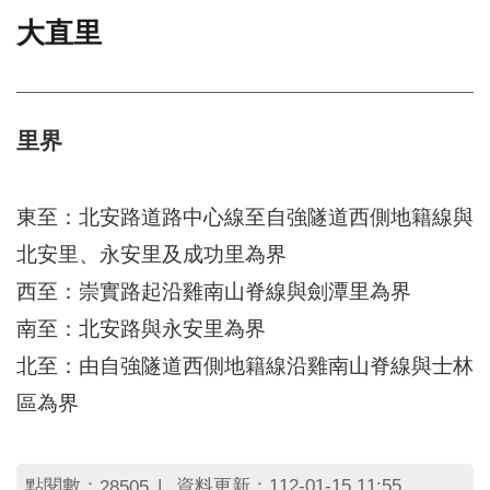
大直里
門
牌
整
合
檢
里界
索
系
統
東至：北安路道路中心線至自強隧道西側地籍線與
文
北安里、永安里及成功里為界
化
西至：崇實路起沿雞南山脊線與劍潭里為界
局
文
南至：北安路與永安里為界
化
資
北至：由自強隧道西側地籍線沿雞南山脊線與士林
產
區為界
臺
北
市
點閱數：
資料更新：112-01-15 11:55
28505