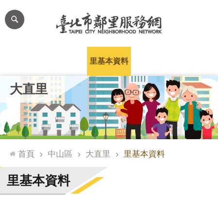
跳到主要內容區塊
進
階
搜
尋
里公布欄
里長簡介
里基本資料
本里特色
里活動花絮
網
大直里
站
導
覽
台
北
首頁
中山區
大直里
里基本資料
通
臺
里基本資料
北
市
政
府