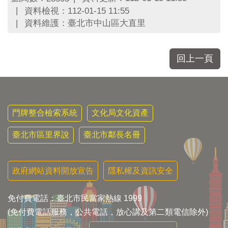
區
資料檢視：112-01-15 11:55
里
資料維護：臺北市中山區大直里
界
說
臺
回上一頁
北
市
鄰
長
名
門牌整合檢索系統
文化局文化資產
冊
臺北市區里界說
臺北市鄰長名冊
政府網站資料開放宣告
隱私權及資訊安全
免付費電話：臺北市民當家熱線 1999
(免付費電話服務，公共電話，放心講及第二類電信除外)