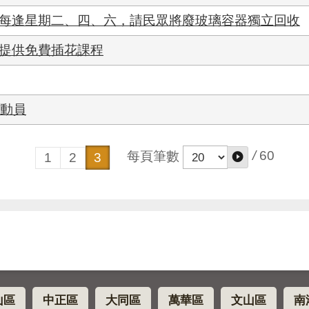
起每逢星期二、四、六，請民眾將廢玻璃容器獨立回收
場所提供免費插花課程
總動員
/
60
每頁筆數
1
2
3
山區
中正區
大同區
萬華區
文山區
南