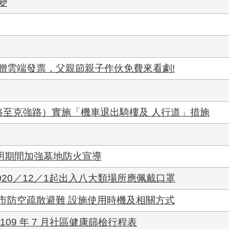
變
贈雲端發票，父親節親子作伙免費來看劇!
路至克強路）實施「機車退出騎樓及 人行道」措施
清明期間加強墓地防火宣導
020／12／1起出入八大類場所應佩戴口罩
市防空疏散避難 設施使用時機及相關方式
09 年 7 月社區健康篩檢行程表