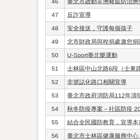
46
臺北市啟動非洲豬瘟防治應
47
反詐宣導
48
安全接送，守護每個孩子
49
北市財政局與稅捐處邀您捐
50
U-Sport臺北樂運動
51
士林區中山北路6段（士東
52
非號誌化路口相關宣導
53
臺北市政府消防局112年
54
秋冬防疫專案－社區防疫 2
55
結合全民國防教育，宣導本
56
臺北市士林區健康服務中心 1