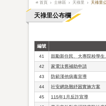
:::
首頁
士林區
天祿里
天祿里
天祿里公布欄
編號
41
鼓勵新住民、大專院校學生
42
家電汰舊補助申請
43
防範漢他病毒宣導
44
社安網急難紓困實施方案
45
115年1月反詐宣導