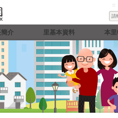
:::
長簡介
里基本資料
本里