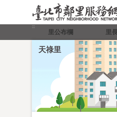
跳到主要內容區塊
:::
里公布欄
里
天祿里