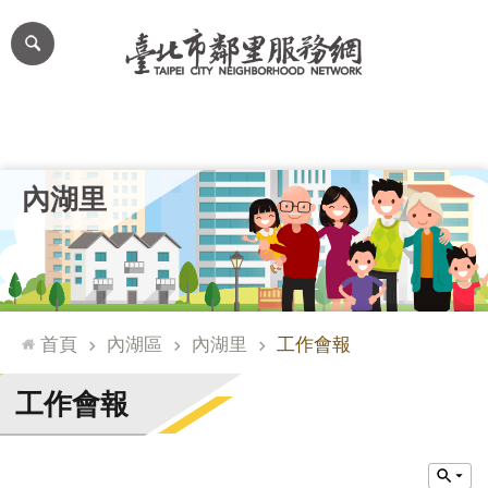
跳到主要內容區塊
進
階
搜
尋
里公布欄
里長簡介
里基本資料
本里特色
里活動花絮
網
內湖里
站
導
覽
台
北
首頁
內湖區
內湖里
工作會報
通
臺
工作會報
北
市
政
府