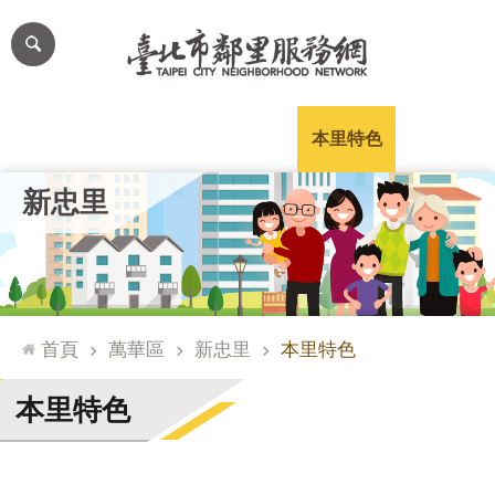
跳到主要內容區塊
進
階
搜
尋
里公布欄
里長簡介
里基本資料
本里特色
里活動花絮
網
新忠里
站
導
覽
台
北
首頁
萬華區
新忠里
本里特色
通
臺
本里特色
北
市
政
府