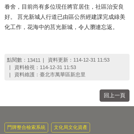
區
眷舍，目前尚有多位現任將官居住，社區治安良
里
界
好。 莒光新城人行道已由區公所經建課完成綠美
說
化工作，花海中的莒光新城，令人瀏連忘返。
臺
北
市
鄰
長
點閱數：
資料更新：114-12-31 11:53
13411
名
資料檢視：114-12-31 11:53
冊
資料維護：臺北市萬華區新忠里
回上一頁
門牌整合檢索系統
文化局文化資產