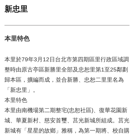
新忠里
門
牌
整
合
檢
本里特色
索
系
統
本里於79年3月12日台北市第四期區里行政區域調
文
整時由原古亭區新勝里全部及忠恕里第1至25鄰劃
化
歸本區，擴編而成，並合新勝、忠恕二里里名為
局
文
「新忠里」。
化
資
本里特色
產
本里由南機場第二期整宅(忠恕社區)、復華花園新
臺
城、華夏新村、慈安首璽、莒光新城所組成。莒光
北
市
新城有「星星的故鄉」雅稱，為第一期將、校自購