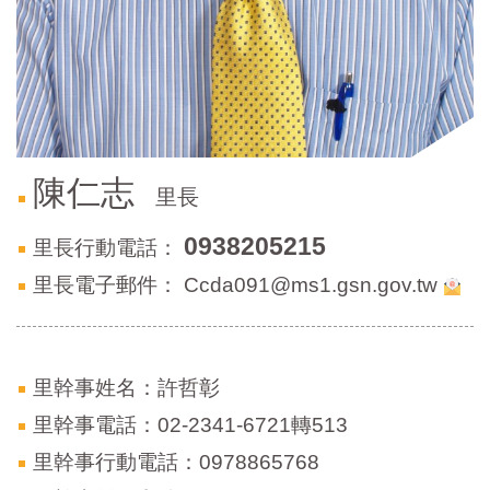
區
里
界
說
臺
北
市
鄰
陳仁志
里長
長
名
0938205215
里長行動電話：
冊
里長電子郵件：
Ccda091@ms1.gsn.gov.tw
里幹事姓名：許哲彰
里幹事電話：02-2341-6721轉513
里幹事行動電話：0978865768