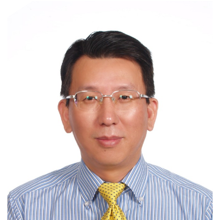
門
牌
整
合
檢
索
系
統
文
化
局
文
化
資
產
臺
北
市