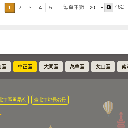
/
82
每頁筆數
1
2
3
4
5
山區
中正區
大同區
萬華區
文山區
南
北市區里界說
臺北市鄰長名冊