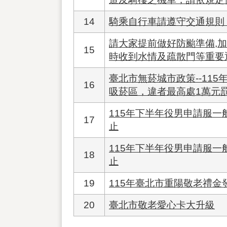
14
騎乘自行車請遵守交通規則
請大家提前做好防颱準備,加
15
時收到水情及疏散門等重要
臺北市無菸城市政策--11
16
吸菸區，違者最高處1萬元
115年下半年役男申請服一般
17
止
115年下半年役男申請服一般
18
止
19
115年臺北市重陽敬老禮金
20
臺北市敬老愛心卡大升級