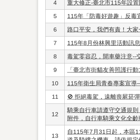
4
重大修正-臺北市115年
5
115年「防毒好遊趣」反毒
6
路口平安，我們有責！大家
7
115年8月份林興里活動訊息
8
毒駕零容忍，開車藥注意--
9
「臺北市街貓友善照護行動方
10
115年衛生局青春專案宣
11
🚫 拒絕毒駕，遠離喪屍菸
騎乘自行車請遵守交通規則
12
附件，自行車騎乘文化全齡
自115年7月31日起，本
13
道及騎樓之機車，請依規定