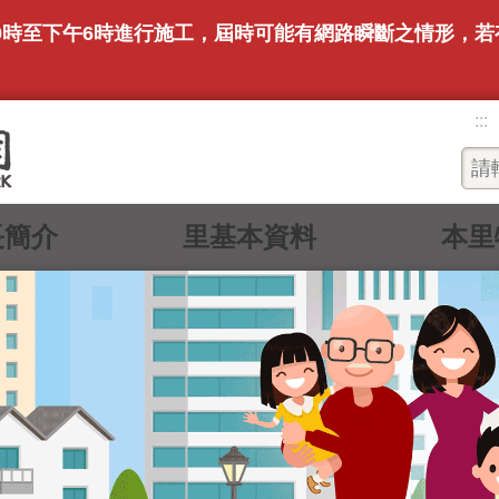
上午9時至下午6時進行施工，屆時可能有網路瞬斷之情形，
。
:::
長簡介
里基本資料
本里