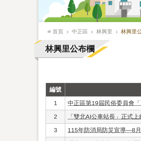
:::
首頁
中正區
林興里
林興里
林興里公布欄
編號
1
中正區第19屆民俗委員會「
2
「雙北AI公車站長」正式
3
115年防消局防災宣導—8