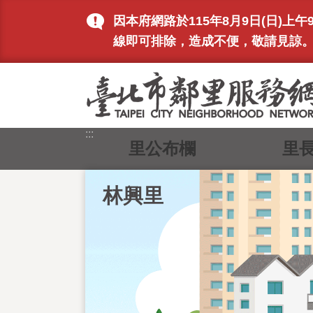
跳到主要內容區塊
因本府網路於115年8月9日(日)
線即可排除，造成不便，敬請見諒
:::
里公布欄
里
林興里