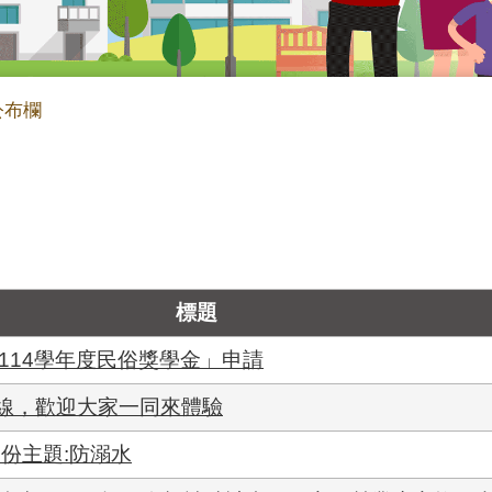
公布欄
標題
114學年度民俗獎學金」申請
上線，歡迎大家一同來體驗
月份主題:防溺水