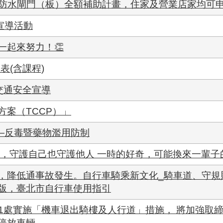
設置防水閘門（板）全額補助計畫，住家及營業店家均可
宣導活動
一起來努力！👏
表(含課程)
交通安全宣導
案（TCCP）」
導—反毒暨藥物濫用防制
彈，守護自己也守護他人 一時的好奇，可能換來一輩子
，降低通事故發生。自行車騎乘新文化_騎車道、守規
版，臺北市自行車使用指引
區11處實施「機車退出騎樓及人行道」措施， 將加強取
停放車輛。