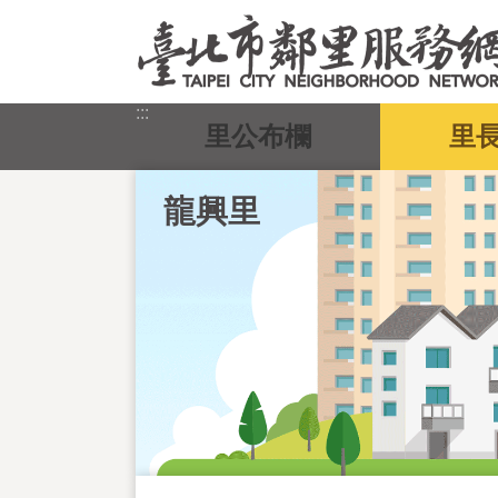
跳到主要內容區塊
:::
里公布欄
里
龍興里