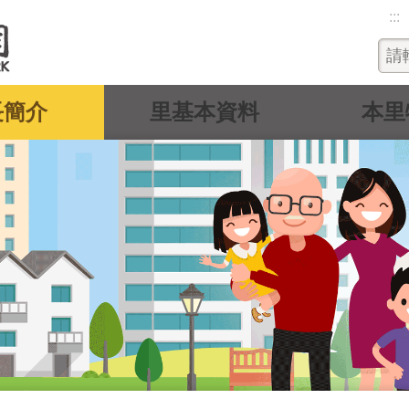
:::
長簡介
里基本資料
本里