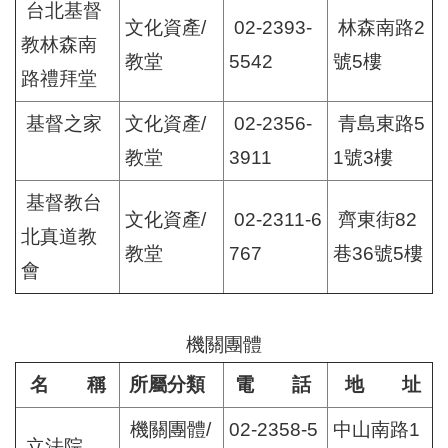
台北基督
文化資產/
02-2393-
林森南路2
教林森南
教堂
5542
號5樓
路禮拜堂
基督之家
文化資產/
02-2356-
青島東路5
教堂
3911
1號3樓
基督教台
文化資產/
02-2311-6
齊東街82
北真道教
教堂
767
巷36號5樓
會
機關團體
名 稱
所屬分類
電 話
地 址
機關團體/
02-2358-5
中山南路1
立法院