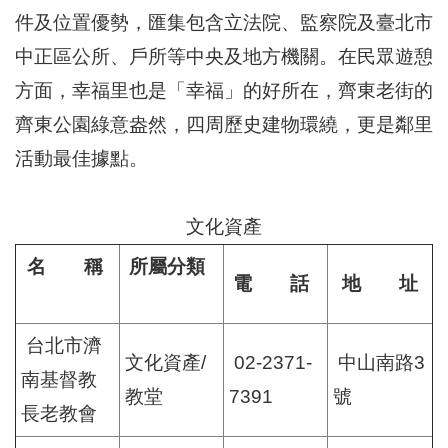
區
件及位置優勢，匯集包含立法院、監察院及臺北市
里
界
中正區公所、戶所等中央及地方機關。在民眾遊憩
說
方面，幸福里也是「幸福」的好所在，齊東老街的
臺
齊東公園綠意盎然，四周歷史建物環繞，更是鄰里
北
市
活動最佳據點。
鄰
長
名
文化資產
冊
名 稱
所屬分類
電 話
地 址
台北市濟
文化資產/
02-2371-
中山南路3
南基督教
教堂
7391
號
長老教會