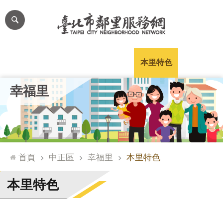
跳到主要內容區塊
進
階
搜
尋
里公布欄
里長簡介
里基本資料
本里特色
里活動花絮
網
幸福里
站
導
覽
台
北
首頁
中正區
幸福里
本里特色
通
臺
本里特色
北
市
政
府