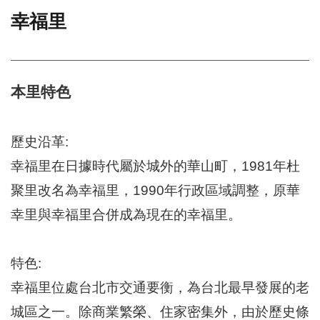
幸福里
門
牌
整
合
檢
本里特色
索
系
統
歷史沿革:
文
幸福里在日據時代屬於城外的華山町，1981年杜
化
聚里改名為幸福里，1990年行政區域調整，原華
局
文
幸里與幸福里合併成為現在的幸福里。
化
資
產
特色:
臺
幸福里位處台北市交通要衡，為台北最早發展的老
北
市
城區之一。除商業繁榮、住家密集外，由於歷史條