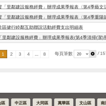
度「里鄰建設服務經費」辦理成果季報表〈第4季藝文活
度「里鄰建設服務經費」辦理成果季報表〈第4季重陽節
里社區健行睦鄰互助聯誼活動經費支出明細表
「里鄰建設服務經費」辦理成果季報表(第4季清掃(潔)用
/
15
每頁筆數
1
2
3
4
...
8
山區
中正區
大同區
萬華區
文山區
南