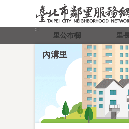
跳到主要內容區塊
:::
里公布欄
里
內溝里