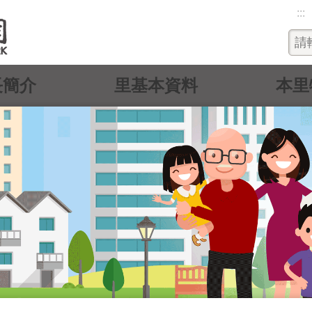
:::
長簡介
里基本資料
本里