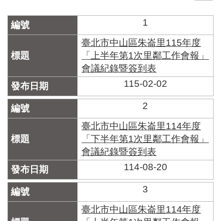
門
1
牌
整
臺北市中山區朱崙里115年度
合
「上半年第1次里鄰工作會報」
檢
會議紀錄暨簽到表
索
系
115-02-02
統
2
文
化
臺北市中山區朱崙里114年度
局
「下半年第1次里鄰工作會報」
文
會議紀錄暨簽到表
化
資
114-08-20
產
3
臺
北
臺北市中山區朱崙里114年度
市