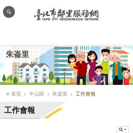
跳到主要內容區塊
進
階
搜
尋
里公布欄
里長簡介
里基本資料
本里特色
里活動花絮
網
朱崙里
站
導
覽
台
北
首頁
中山區
朱崙里
工作會報
通
臺
工作會報
北
市
政
府