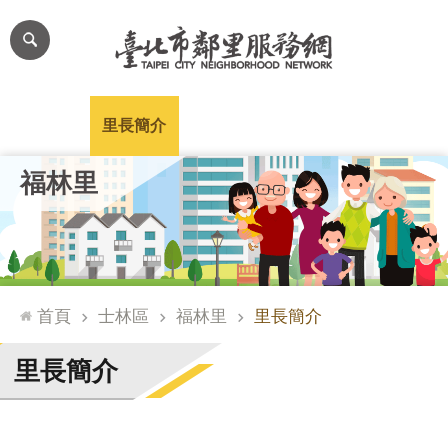
跳到主要內容區塊
進
階
搜
尋
里公布欄
里長簡介
里基本資料
本里特色
里活動花絮
網
福林里
站
導
覽
台
北
首頁
士林區
福林里
里長簡介
通
臺
里長簡介
北
市
政
府