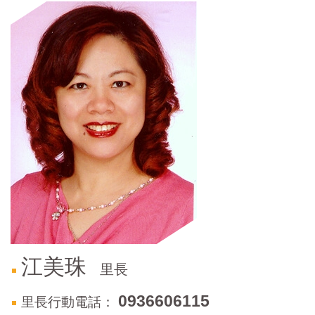
門
牌
整
合
檢
索
系
統
文
化
局
文
化
資
產
江美珠
里長
臺
北
0936606115
里長行動電話：
市