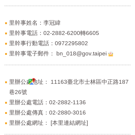
區
里
界
說
里幹事姓名：李冠緯
臺
里幹事電話：02-2882-6200轉6605
北
里幹事行動電話：0972295802
市
鄰
里幹事電子郵件：
bn_018@gov.taipei
長
名
冊
里辦公處地址：
11163臺北市士林區中正路187
巷26號
里辦公處電話：02-2882-1136
里辦公處傳真：02-2880-3016
里辦公處網址：
[本里連結網址]