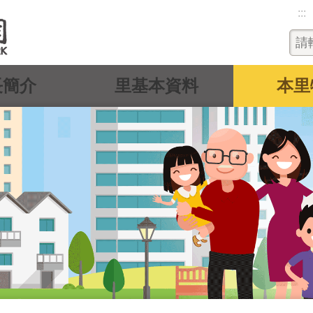
:::
長簡介
里基本資料
本里