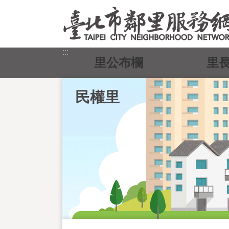
跳到主要內容區塊
:::
里公布欄
里
民權里