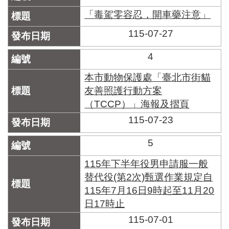
區
里
「毒駕零容忍，開車藥注意」
界
115-07-27
說
臺
4
北
市
本市動物保護處「臺北市街貓
鄰
友善照護行動方案
長
（TCCP）」海報及摺頁
名
冊
115-07-23
5
115年下半年役男申請服一般
替代役(第2次)甄選作業規定自
115年7月16日9時起至11月20
日17時止
115-07-01