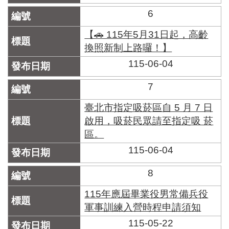
6
【🚗 115年5月31日起，高齡
換照新制上路囉！】
115-06-04
7
臺北市指定吸菸區自 5 月 7 日
啟用，吸菸民眾請至指定吸 菸
區。
115-06-04
8
115年應屆畢業役男常備兵役
軍事訓練入營時程申請須知
115-05-22