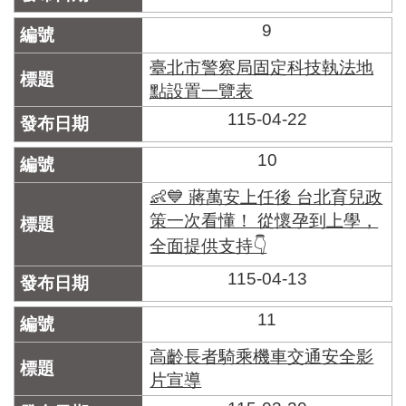
9
臺北市警察局固定科技執法地
點設置一覽表
115-04-22
10
👶💙 蔣萬安上任後 台北育兒政
策一次看懂！ 從懷孕到上學，
全面提供支持👇
115-04-13
11
高齡長者騎乘機車交通安全影
片宣導