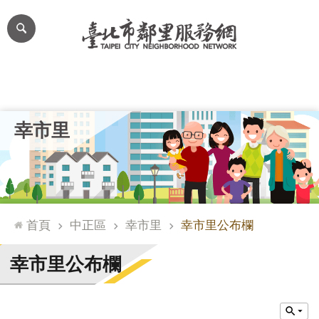
跳到主要內容區塊
進
階
搜
尋
里公布欄
里長簡介
里基本資料
本里特色
里活動花絮
網
幸市里
站
導
覽
台
北
首頁
中正區
幸市里
幸市里公布欄
通
臺
幸市里公布欄
北
市
政
府