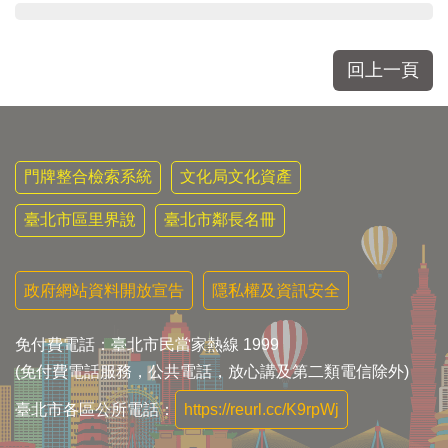
回上一頁
門牌整合檢索系統
文化局文化資產
臺北市區里界說
臺北市鄰長名冊
政府網站資料開放宣告
隱私權及資訊安全
免付費電話：臺北市民當家熱線 1999
(免付費電話服務，公共電話，放心講及第二類電信除外)
臺北市各區公所電話：
https://reurl.cc/K9rpWj