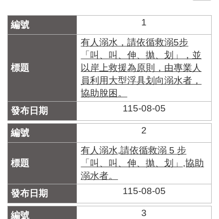
門
1
牌
整
有人溺水，請依循救溺5步
合
「叫、叫、伸、拋、划」，並
檢
以岸上救援為原則，由專業人
索
員利用大型浮具划向溺水者，
系
統
協助脫困。
115-08-05
文
化
2
局
文
有人溺水,請依循救溺 5 步
化
資
「叫、叫、伸、拋、划」,協助
產
溺水者。
臺
115-08-05
北
市
3