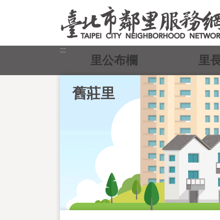
跳到主要內容區塊
:::
里公布欄
里
舊莊里