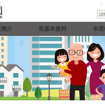
:::
長簡介
里基本資料
本里