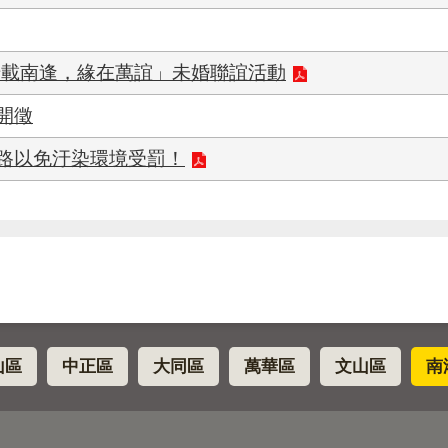
千載南逢，緣在萬誼」未婚聯誼活動
開徵
路以免汙染環境受罰！
山區
中正區
大同區
萬華區
文山區
南