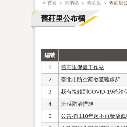
:::
首頁
南港區
舊莊里
舊莊里
舊莊里公布欄
編號
1
舊莊里保健工作站
2
臺北市防空疏散避難處所
3
我有接觸到COVID-19確
4
流感防治措施
5
公告-自110年起不再發放