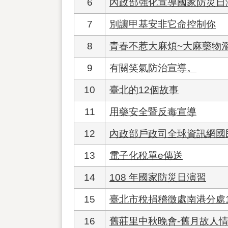
6
內政部強化宣導國家防災日
7
別讓甲基安非它命控制你
8
青春不惹大麻煩~大麻藥物
9
有關笑氣防治宣導。
10
臺北的12個故事
11
用藥安全暨反毒宣導
12
內政部戶政司全球資訊網國
13
電子化稅單e傳送
14
108 年國家防災日演習
15
臺北市稅捐稽徵處南港分處1
16
舊莊里中秋晚會-舊月故人