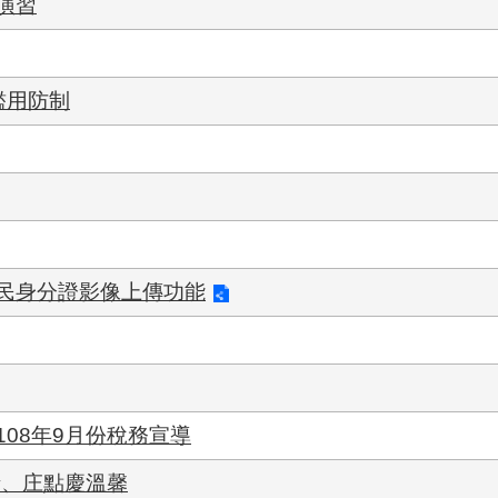
演習
濫用防制
民身分證影像上傳功能
08年9月份稅務宣導
情、庄點慶溫馨