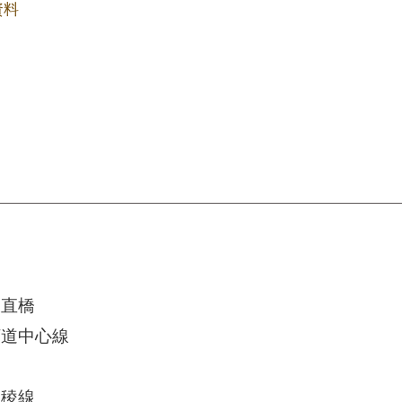
資料
大直橋
河道中心線
山稜線