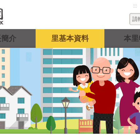
:::
長簡介
里基本資料
本里