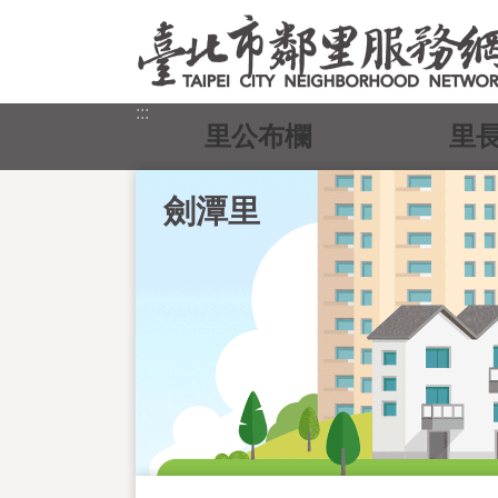
跳到主要內容區塊
:::
里公布欄
里
劍潭里