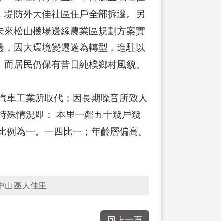
，堤防外大佳社區住戶全部拆遷。另
未來松山機場邊緣農業區規劃方案實
邊，因大環境變遷遂為轉型，進駐以
。而居民仍保有昔日純樸鄉村風貌。
汽車工業所取代；因長期噪音所致人
特殊情況即： 本里一鄰五十幾戶幾
比例為一。一四比一；年齡層偏高。
中山區大佳里
回上一頁