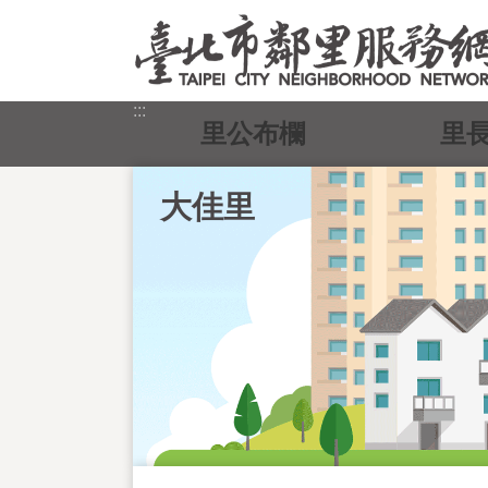
跳到主要內容區塊
:::
里公布欄
里
大佳里