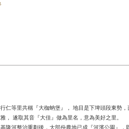
色
行仁等里共稱『大枷蚋堡』， 地目是下埤頭段東勢，
雅， 遂取其音『大佳』做為里名，意為美好之里。
隆河整治重劃後，大部份農地已成『河濱公園』，即