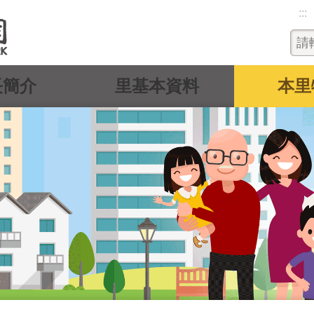
:::
長簡介
里基本資料
本里