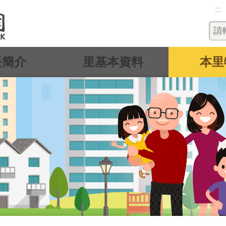
:::
長簡介
里基本資料
本里