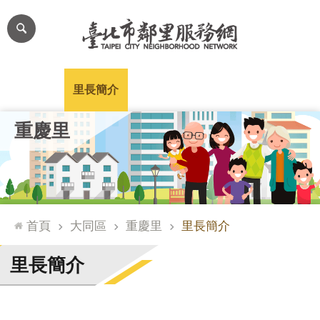
跳到主要內容區塊
進
階
搜
尋
里公布欄
里長簡介
里基本資料
本里特色
里活動花絮
網
重慶里
站
導
覽
台
北
首頁
大同區
重慶里
里長簡介
通
臺
里長簡介
北
市
政
府