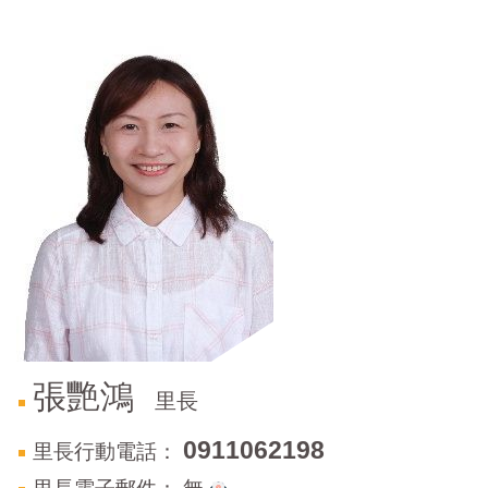
門
牌
整
合
檢
索
系
統
文
化
局
文
化
資
產
張艷鴻
里長
臺
北
0911062198
里長行動電話：
市