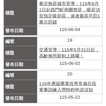
臺北無菸城市宣導：115年6月
1日起西門町商圈禁菸，吸菸須
至指定吸菸區，違者最高可罰1
萬元罰鍰
115-06-04
19
交通宣導：115年5月31日起，
高齡換照新制上路囉！
115-06-02
20
115年應屆畢業役男常備兵役
軍事訓練入營時程申請須知
115-05-22