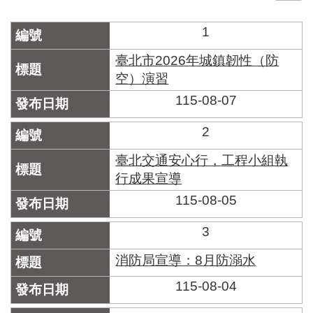
門
1
牌
整
臺北市2026年城鎮韌性（防
合
空）演習
檢
115-08-07
索
系
統
2
文
臺北交通安心行，工程小組執
化
行成果宣導
局
115-08-05
文
化
資
3
產
消防局宣導：8月防溺水
臺
115-08-04
北
市