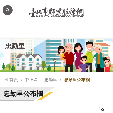
跳到主要內容區塊
進
階
搜
尋
里公布欄
里長簡介
里基本資料
本里特色
里活動花絮
網
忠勤里
站
導
覽
台
北
首頁
中正區
忠勤里
忠勤里公布欄
通
臺
忠勤里公布欄
北
市
政
府