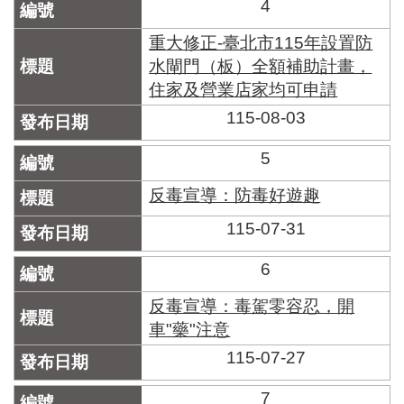
區
4
里
界
重大修正-臺北市115年設置防
說
水閘門（板）全額補助計畫，
住家及營業店家均可申請
臺
北
115-08-03
市
鄰
5
長
名
反毒宣導：防毒好遊趣
冊
115-07-31
6
反毒宣導：毒駕零容忍，開
車"藥"注意
115-07-27
7