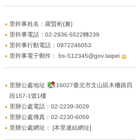
區
里
界
說
里幹事姓名：羅賢桁(兼)
臺
里幹事電話：02-2936-5522轉239
北
里幹事行動電話：0972246053
市
鄰
里幹事電子郵件：
bs-S12345@gov.taipei
長
名
冊
里辦公處地址：
116027臺北市文山區木柵路四
段157-1號1樓
里辦公處電話：02-2239-3029
里辦公處傳真：02-2230-6059
里辦公處網址：
[本里連結網址]