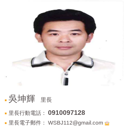
門
牌
整
合
檢
索
系
統
文
化
局
文
化
資
吳坤輝
里長
產
臺
0910097128
里長行動電話：
北
里長電子郵件：
WSBJ112@gmail.com
市