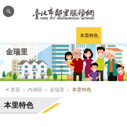
跳到主要內容區塊
進
階
搜
尋
里公布欄
里長簡介
里基本資料
本里特色
里活動花絮
網
金瑞里
站
導
覽
台
北
首頁
內湖區
金瑞里
本里特色
通
臺
本里特色
北
市
政
府