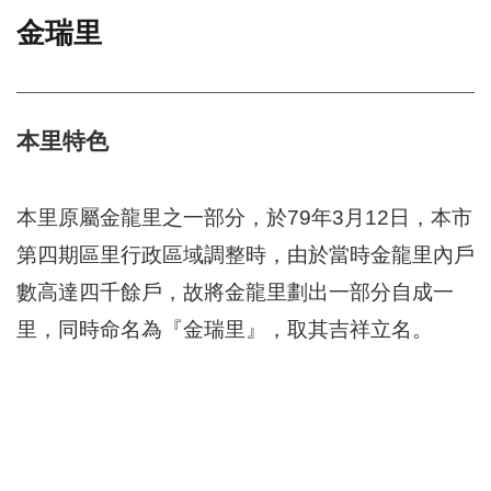
金瑞里
門
牌
整
合
檢
本里特色
索
系
統
本里原屬金龍里之一部分，於79年3月12日，本市
文
第四期區里行政區域調整時，由於當時金龍里內戶
化
數高達四千餘戶，故將金龍里劃出一部分自成一
局
文
里，同時命名為『金瑞里』，取其吉祥立名。
化
資
產
臺
北
市