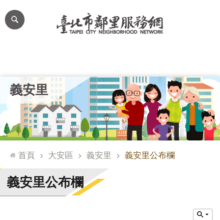
跳到主要內容區塊
進
階
搜
尋
里公布欄
里長簡介
里基本資料
本里特色
里活動花絮
網
義安里
站
導
覽
台
北
首頁
大安區
義安里
義安里公布欄
通
臺
義安里公布欄
北
市
政
府