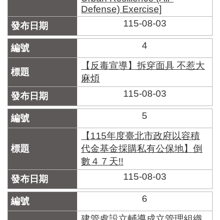
區
Defense) Exercise]
里
界
115-08-03
說
4
臺
北
【反毒宣導】拆穿面具 不惹大
市
麻煩
鄰
長
115-08-03
名
冊
5
【115年度臺北市政府以容積
代金基金採購私有公保地】倒
數４７天!!
115-08-03
6
建管處設立輔導成立管理組織