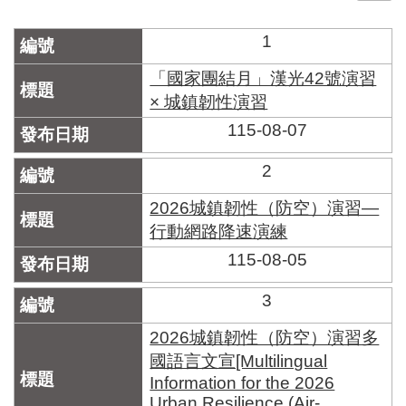
門
1
牌
整
「國家團結月」漢光42號演習
合
× 城鎮韌性演習
檢
115-08-07
索
系
統
2
文
2026城鎮韌性（防空）演習—
化
行動網路降速演練
局
115-08-05
文
化
資
3
產
2026城鎮韌性（防空）演習多
臺
國語言文宣[Multilingual
北
Information for the 2026
市
Urban Resilience (Air-