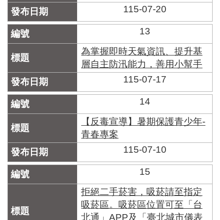
115-07-20
13
為掌握即時天氣資訊、提升基
層自主防汛能力，善用小幫手
115-07-17
14
【反毒宣導】暑期保護青少年-
青春專案
115-07-10
15
拒絕二手菸害，吸菸請至指定
吸菸區。吸菸區位置可至「台
北通」APP及「臺北城市儀表