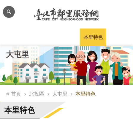
跳到主要內容區塊
進
階
搜
尋
里公布欄
里長簡介
里基本資料
本里特色
里活動花絮
網
大屯里
站
導
覽
台
北
首頁
北投區
大屯里
本里特色
通
臺
本里特色
北
市
政
府