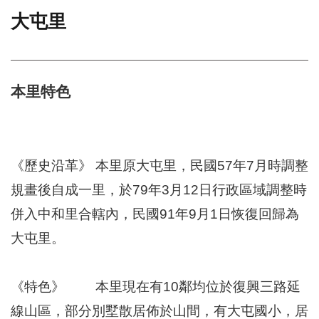
大屯里
門
牌
整
合
檢
本里特色
索
系
統
文
《歷史沿革》 本里原大屯里，民國57年7月時調整
化
規畫後自成一里，於79年3月12日行政區域調整時
局
文
併入中和里合轄內，民國91年9月1日恢復回歸為
化
資
大屯里。
產
臺
《特色》 本里現在有10鄰均位於復興三路延
北
市
線山區，部分別墅散居佈於山間，有大屯國小，居