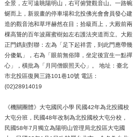
全景，左可遠眺陽明山，右可俯覽觀音山。一路蜿
蜒而上，新規畫的停車場和北投佛光會會員發心建
造的觀音池和草坪赫然在目；拾級而上，大殿前兩
棵高聳的百年波羅蜜樹如左右護法夾道而立。大殿
正門鐫刻對聯：左為「足下起祥雲，到此門應帶幾
分傻氣」，右為「眼前無俗障，坐定後宜生一點禪
心」，橫批為「月同僧眼照天心」。 地址：臺北
市北投區復興三路101巷10號 電話：
(02)28914019
《機關團體》大屯國民小學 民國42年為北投國校
大屯分班，民國48年改制為北投國校大屯分校，
民國58年7月獨立為陽明山管理局北投區大屯國