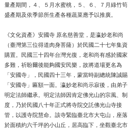
量產期間，４、５月水蜜桃，５、６、７月綠竹筍
盛產期及依季節所生產各種蔬菜應予以推廣。
《文化資產》安國寺 原名慈善堂，是瀛妙老和尚
（臺灣第三位得道肉身菩薩）於民國二十七年集資
購置。民國三十四年台灣光復，老和尚有感於國家
多難，祈盼爾後能夠國安民樂，故將道場更名為
「安國寺」，民國四十三年，蒙當時副總統陳誠賜
「安國寺」匾額一面。瀛妙老和尚示寂後，由弟子
明定法師繼承。明定法師因肯定佛光山的宗風、制
度，乃於民國八十年正式將寺院交託佛光山寺接
管，以護寺院慧命。該寺緊臨臺北市大屯山，座落
於面積約六千坪的小山丘，居高臨下，坐觀臺北市