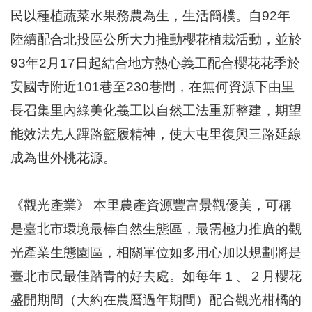
區
民以種植蔬菜水果務農為生，生活簡樸。自92年
里
界
陸續配合北投區公所大力推動櫻花植栽活動，並於
說
93年2月17日起結合地方熱心義工配合櫻花花季於
臺
安國寺附近101巷至230巷間，在無何資源下由里
北
市
長召集里內綠美化義工以自然工法重新整建，期望
鄰
長
能效法先人蹕路籃履精神，使大屯里復興三路延線
名
成為世外桃花源。
冊
《觀光產業》 本里農產資源豐富景觀優美，可稱
是臺北市環境最棒自然生態區，最需極力推廣的觀
光產業生態園區，相關單位如多用心加以規劃將是
臺北市民最佳踏青的好去處。如每年１、２月櫻花
盛開期間（大約在農曆過年期間）配合觀光柑橘的