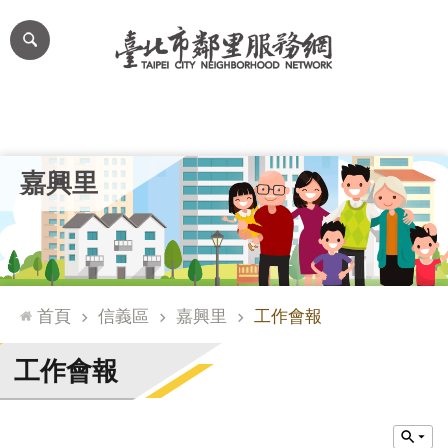
跳到主要內容區塊
進
階
搜
尋
里公布欄
里長簡介
里基本資料
本里特色
里活動花絮
網
嘉興里
站
導
覽
台
北
首頁
信義區
嘉興里
工作會報
通
臺
工作會報
北
市
政
府