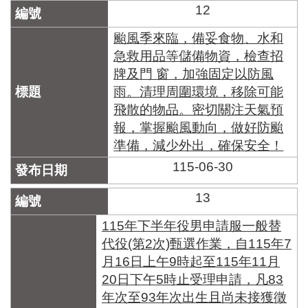
12
颱風季來臨，備妥食物、水和
急救用品等儲備物資，檢查招
牌及門 窗，加強固定以防風
雨。清理周圍環境，移除可能
飛散的物品。密切關注天氣預
報，掌握颱風動向，做好防颱
準備，減少外出，確保安全！
115-06-30
13
115年下半年役男申請服一般替
代役(第2次)甄選作業，自115年7
月16日上午9時起至115年11月
20日下午5時止受理申請，凡83
年次至93年次出生且尚未接獲徵