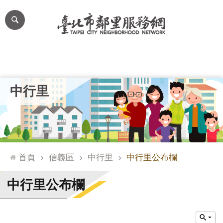
跳到主要內容區塊
進
階
搜
尋
里公布欄
里長簡介
里基本資料
本里特色
里活動花絮
網
中行里
站
導
覽
台
北
首頁
信義區
中行里
中行里公布欄
通
臺
中行里公布欄
北
市
政
府