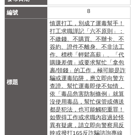
8
慎選打工，別成了運毒幫手！
打工求職謹記「六不原則」：
不繳錢、不購買、不辦卡、不
簽約、證件不離身、不非法工
作。標榜「輕鬆高薪」、「代
購賺差價」或要求幫忙「拿包
裹/領錢」的工作，極可能是詐
騙或運毒陷阱，應立即向警方
查證。幫忙運毒即使不知情，
依「毒品危害防制條例」就算
沒使用毒品，幫忙保管或傳送
都是犯法，也可能觸犯重罪！
如覺得工作或求職內容過於怪
異有疑慮，請立即向警察局反
映或撥打165反詐騙諮詢專線