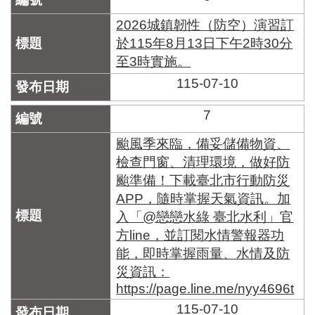
2026城鎮韌性（防空）演習訂
於115年8月13日下午2時30分
至3時實施。
115-07-10
7
颱風季來臨，備妥儲備物資、
檢查門窗、清理環境，做好防
颱準備！下載臺北市行動防災
APP，隨時掌握天氣資訊。加
入「@戀戀水綠 臺北水利」官
方line，並訂閱水情警報器功
能，即時掌握雨量、水情及防
災資訊：
https://page.line.me/nyy4696t
115-07-10