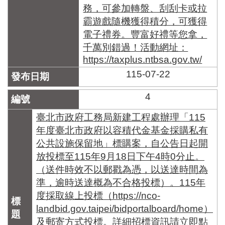
務，可參加轉盤、刮刮卡或拉
霸遊戲隨機獲得積分，可獲得
電子禮券。豐富好禮等您拿，
千萬別錯過！活動網址：
https://taxplus.ntbsa.gov.tw/
115-07-22
4
臺北市政府工務局新建工程處辦理「115
年度臺北市政府以容積代金基金採購私有
公共設施保留地」標購案，自公告日起開
放投標至115年9月18日下午4時0分止。
（送件時效不以郵戳為憑，以送達時間為
準，逾時送達概為不合格投標）。115年
度採取線上投標（https://nco-
landbid.gov.taipei/bidportalboard/home）
及郵寄方式投標。詳細招標資訊請立即點