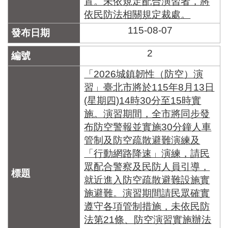
置。未依規定配合演習者，將
區
里
依民防法相關規定裁處。
界
115-08-07
說
2
臺
北
「2026城鎮韌性（防空）演
市
鄰
習」臺北市將於115年8月13日
長
(星期四)14時30分至15時實
名
施。演習期間，全市將同步發
冊
布防空警報並實施30分鐘人車
管制及防空疏散避難演練及
「行動網路降速」演練，請民
眾配合警察及民防人員引導，
就近進入防空疏散避難設施實
施避難。演習期間請民眾確實
遵守各項管制措施，未依民防
法第21條、防空演習實施辦法