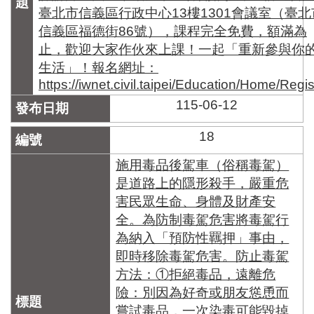
臺北市信義區行政中心13樓1301會議室（臺北
信義區福德街86號），課程完全免費，額滿為
止，歡迎大家作伙來上課！一起「重新參與你
生活」！報名網址：
https://iwnet.civil.taipei/Education/Home/Regis
115-06-12
18
施用毒品後駕車（俗稱毒駕）
是道路上的隱形殺手，嚴重危
害民眾生命、身體及財產安
全。為防制毒駕危害將毒駕行
為納入「預防性羈押」事由，
即時移除毒駕危害。防止毒駕
方法：①拒絕毒品，遠離危
險：別因為好奇或朋友慫恿而
嘗試毒品，一次染毒可能毀掉