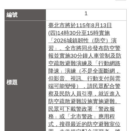
門
1
牌
整
臺北市將於115年8月13日
合
(四)14時30分至15時實施
檢
「2026城鎮韌性（防空）演
索
習」。全市將同步發布防空警
系
統
報並實施30分鐘人車管制及防
空疏散避難演練及「行動網路
文
降速」演練（不是全面斷網，
化
局
但影音、視訊、行動支付與雲
文
端可能變慢），請民眾配合警
化
察及民防人員引導，就近進入
資
防空疏散避難設施實施避難。
產
民眾可下載警政署「警政服
臺
務」或「北市警政」應用程
北
式，搜尋最近的防空避難室位
市