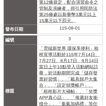
第12條規定，配合演習命令之
管制及演練者，得引用民防法
第25條處以新臺幣3萬元以上
15萬元以下罰元。
115-08-01
3
「雲端新世界 環保享便利」租
稅宣導活動於115年7月14日、
7月27日、8月17日、9月14日
當日上午10點登入活動網站註
冊，於活動期間完成「儲存發
票好習慣」、「載具歸戶大集
合」、「設定領獎帳戶」、
「租稅影片大補帖」、「兌獎
APP真心話」、「推薦好友衝
積分」、「集氣加碼禮」等任