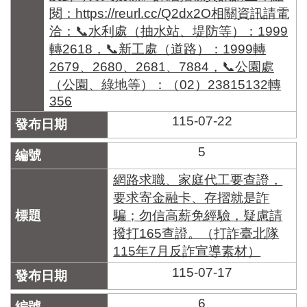
閱：https://reurl.cc/Q2dx2O相關資訊請電
洽：📞水利處（抽水站、堤防等）：1999
轉2618，📞新工處（道路）：1999轉
2679、2680、2681、7884，📞公園處
（公園、綠地等）：（02）23815132轉
356
115-07-22
5
網路求職、家庭代工要查證，
要求寄金融卡、存摺就是詐
騙；勿信高薪免經驗，疑慮請
撥打165查證。（打詐臺北隊
115年7月反詐宣導素材）
115-07-17
6