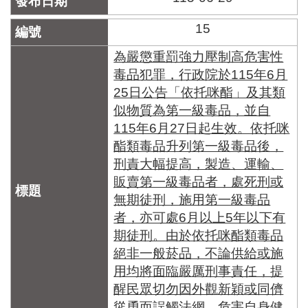
15
為嚴懲重罰強力壓制高危害性
毒品犯罪，行政院於115年6月
25日公告「依托咪酯」及其類
似物質為第一級毒品，並自
115年6月27日起生效。依托咪
酯類毒品升列第一級毒品後，
刑責大幅提高，製造、運輸、
販賣第一級毒品者，處死刑或
無期徒刑，施用第一級毒品
者，亦可處6月以上5年以下有
期徒刑。由於依托咪酯類毒品
絕非一般菸品，不論供給或施
用均將面臨嚴厲刑事責任，提
醒民眾切勿因外觀新穎或同儕
慫恿而誤觸法網、危害自身健