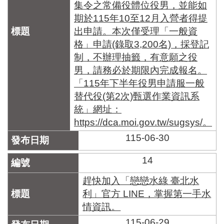
集令之常備役體位役男，並能如
期於115年10至12月入營者得提
出申請。本次僅受理「一般資
格」申請(錄取3,200名)，採登記
制，不辦理抽籤，有意願之役
男，請務必於期限內完成報名。
「115年下半年役男申請服一般
替代役(第2次)甄選作業資訊系
統」網址：
https://dca.moi.gov.tw/sugsys/。
115-06-30
14
趕快加入「戀戀水綠 臺北水
利」官方 LINE，掌握第一手水
情資訊。
115-06-29