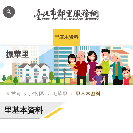
跳到主要內容區塊
進
階
搜
尋
里公布欄
里長簡介
里基本資料
本里特色
里活動花絮
網
振華里
站
導
覽
台
北
首頁
北投區
振華里
里基本資料
通
臺
里基本資料
北
市
政
府