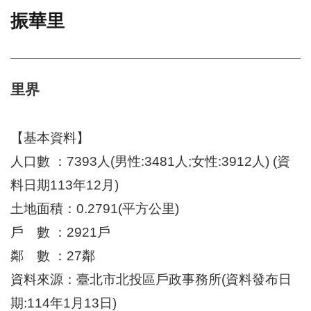
振華里
門
牌
整
合
檢
里界
索
系
統
【基本資料】
文
人口數 ：7393人(男性:3481人;女性:3912人) (資
化
料日期113年12月)
局
文
土地面積：0.2791(平方公里)
化
資
戶 數 ：2921戶
產
鄰 數 ：27鄰
臺
資料來源：臺北市北投區戶政事務所(資料發布日
北
市
期:114年1月13日)