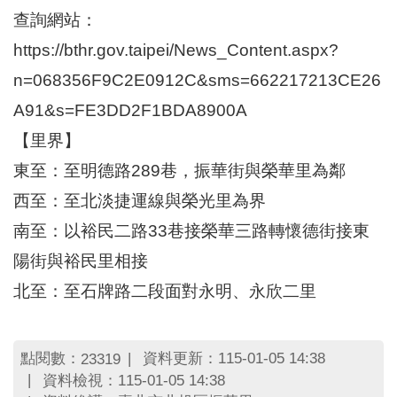
區
查詢網站：
里
界
https://bthr.gov.taipei/News_Content.aspx?
說
n=068356F9C2E0912C&sms=662217213CE26
臺
A91&s=FE3DD2F1BDA8900A
北
市
【里界】
鄰
長
東至：至明德路289巷，振華街與榮華里為鄰
名
西至：至北淡捷運線與榮光里為界
冊
南至：以裕民二路33巷接榮華三路轉懷德街接東
陽街與裕民里相接
北至：至石牌路二段面對永明、永欣二里
點閱數：
資料更新：115-01-05 14:38
23319
資料檢視：115-01-05 14:38