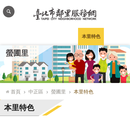
跳到主要內容區塊
進
階
搜
尋
里公布欄
里長簡介
里基本資料
本里特色
里活動花絮
網
螢圃里
站
導
覽
台
北
首頁
中正區
螢圃里
本里特色
通
臺
本里特色
北
市
政
府