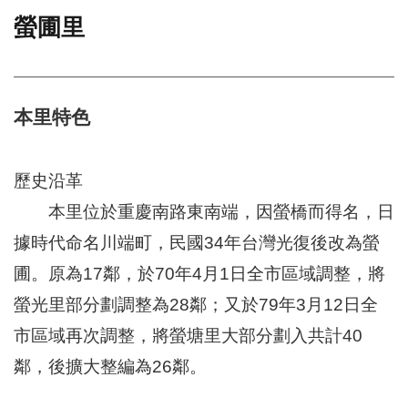
螢圃里
門
牌
整
合
檢
本里特色
索
系
統
歷史沿革
文
本里位於重慶南路東南端，因螢橋而得名，日
化
據時代命名川端町，民國34年台灣光復後改為螢
局
文
圃。原為17鄰，於70年4月1日全市區域調整，將
化
資
螢光里部分劃調整為28鄰；又於79年3月12日全
產
市區域再次調整，將螢塘里大部分劃入共計40
臺
鄰，後擴大整編為26鄰。
北
市