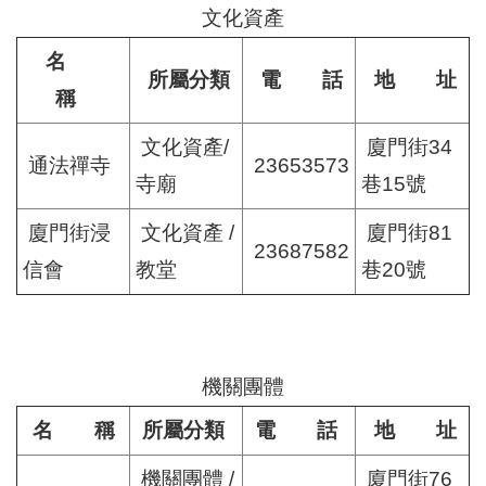
文化資產
名
所屬分類
電 話
地 址
稱
文化資產/
廈門街34
通法禪寺
23653573
寺廟
巷15號
廈門街浸
文化資產 /
廈門街81
23687582
信會
教堂
巷20號
機關團體
名 稱
所屬分類
電 話
地 址
機關團體 /
廈門街76