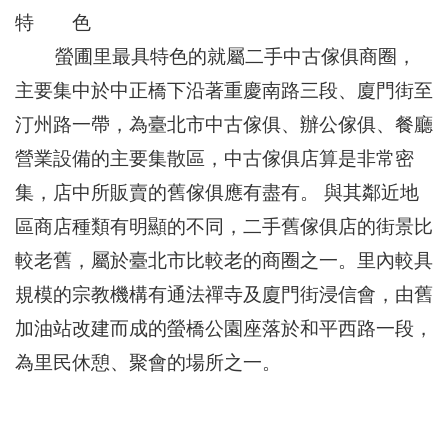
區
特 色
里
界
螢圃里最具特色的就屬二手中古傢俱商圈，
說
主要集中於中正橋下沿著重慶南路三段、廈門街至
臺
汀州路一帶，為臺北市中古傢俱、辦公傢俱、餐廳
北
市
營業設備的主要集散區，中古傢俱店算是非常密
鄰
長
集，店中所販賣的舊傢俱應有盡有。 與其鄰近地
名
區商店種類有明顯的不同，二手舊傢俱店的街景比
冊
較老舊，屬於臺北市比較老的商圈之一。里內較具
規模的宗教機構有通法禪寺及廈門街浸信會，由舊
加油站改建而成的螢橋公園座落於和平西路一段，
為里民休憩、聚會的場所之一。