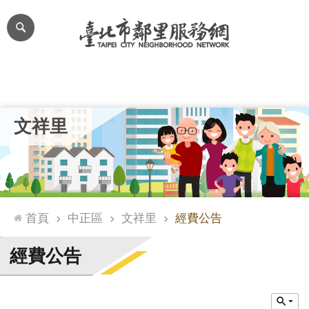
跳到主要內容區塊
進
階
搜
尋
里公布欄
里長簡介
里基本資料
本里特色
里活動花絮
網
文祥里
站
導
覽
台
北
首頁
中正區
文祥里
經費公告
通
臺
經費公告
北
市
政
府