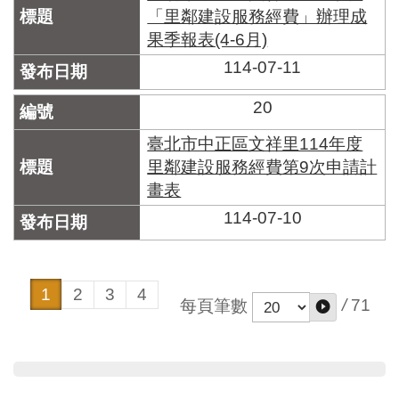
「里鄰建設服務經費」辦理成
果季報表(4-6月)
114-07-11
20
臺北市中正區文祥里114年度
里鄰建設服務經費第9次申請計
畫表
114-07-10
1
2
3
4
/
71
每頁筆數