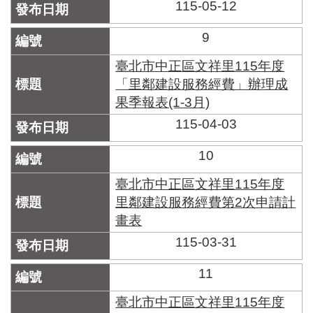
115-05-12
9
臺北市中正區文祥里115年度
「里鄰建設服務經費」辦理成
果季報表(1-3月)
115-04-03
10
臺北市中正區文祥里115年度
里鄰建設服務經費第2次申請計
畫表
115-03-31
11
臺北市中正區文祥里115年度