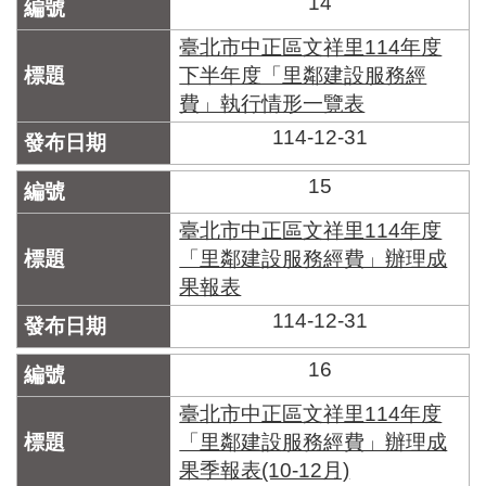
14
臺北市中正區文祥里114年度
下半年度「里鄰建設服務經
費」執行情形一覽表
114-12-31
15
臺北市中正區文祥里114年度
「里鄰建設服務經費」辦理成
果報表
114-12-31
16
臺北市中正區文祥里114年度
「里鄰建設服務經費」辦理成
果季報表(10-12月)