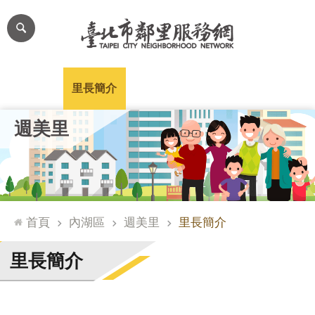
跳到主要內容區塊
進
階
搜
尋
里公布欄
里長簡介
里基本資料
本里特色
里活動花絮
網
週美里
站
導
覽
台
北
首頁
內湖區
週美里
里長簡介
通
臺
里長簡介
北
市
政
府