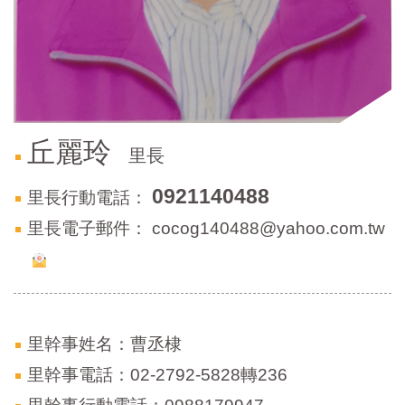
區
里
界
說
臺
北
市
丘麗玲
鄰
里長
長
名
0921140488
里長行動電話：
冊
里長電子郵件：
cocog140488@yahoo.com.tw
里幹事姓名：曹丞棣
里幹事電話：02-2792-5828轉236