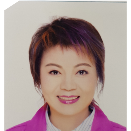
門
牌
整
合
檢
索
系
統
文
化
局
文
化
資
產
臺
北
市