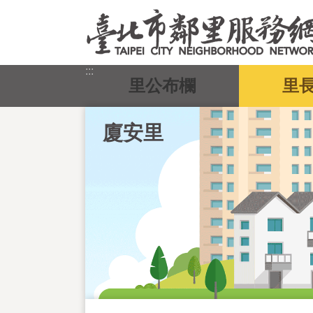
跳到主要內容區塊
:::
里公布欄
里
廈安里