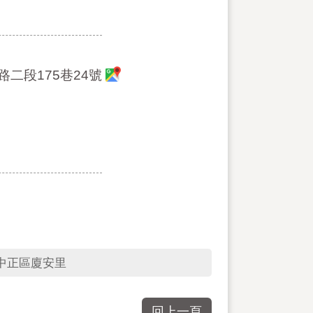
路二段175巷24號
中正區廈安里
回上一頁