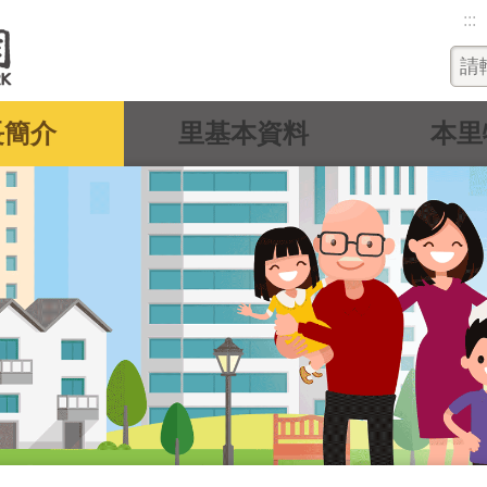
:::
長簡介
里基本資料
本里