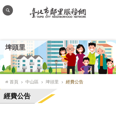
跳到主要內容區塊
進
階
搜
尋
里公布欄
里長簡介
里基本資料
本里特色
里活動花絮
網
埤頭里
站
導
覽
台
北
首頁
中山區
埤頭里
經費公告
通
臺
經費公告
北
市
政
府