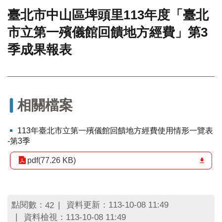
臺北市中山區埤頭里113年度「臺北
門
市立第一殯儀館回饋地方經費」第3
牌
整
季成果報表
合
檢
索
系
統
相關檔案
文
化
113年臺北市立第一殯儀館回饋地方經費使用情形一覽表
局
-第3季
文
化
pdf(77.26 KB)
資
產
臺
北
點閱數：
資料更新：113-10-08 11:49
42
市
資料檢視：113-10-08 11:49