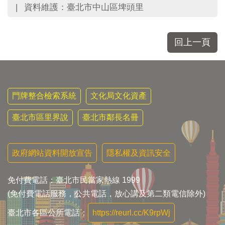
區
資料維護：臺北市中山區埤頭里
里
界
說
回上一頁
臺
北
市
鄰
長
門牌整合檢索系統
文化局文化資產
名
冊
臺北市區里界說
臺北市鄰長名冊
政府網站資料開放宣告
隱私權及資訊安全
免付費電話：臺北市民當家熱線 1999
(免付費電話服務，公共電話，放心講及第二類電信除外)
臺北市各區公所電話：
https://reurl.cc/K9rpWj