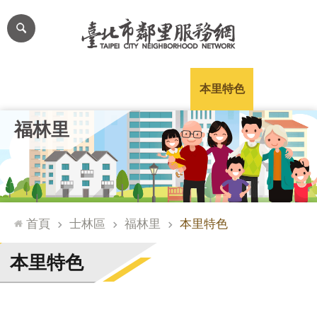
跳到主要內容區塊
進
階
搜
尋
里公布欄
里長簡介
里基本資料
本里特色
里活動花絮
網
福林里
站
導
覽
台
北
首頁
士林區
福林里
本里特色
通
臺
本里特色
北
市
政
府