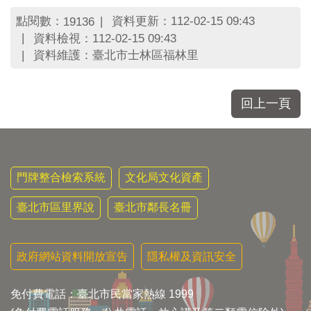
區
里
點閱數：
資料更新：112-02-15 09:43
19136
界
資料檢視：112-02-15 09:43
說
資料維護：臺北市士林區福林里
臺
北
市
回上一頁
鄰
長
名
冊
門牌整合檢索系統
文化局文化資產
臺北市區里界說
臺北市鄰長名冊
政府網站資料開放宣告
隱私權及資訊安全
免付費電話：臺北市民當家熱線 1999