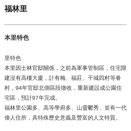
福林里
門
牌
整
合
檢
本里特色
索
系
統
里特色
文
本里因士林官邸關係，之前為軍事管制區，住宅限
化
建沒有高樓大廈，計有梅、福莊、干城四村等眷
局
文
村，94年官邸北側區段徵收，重新建設成公園住
化
資
宅區，預計97年完成。
產
福林里公園多、高等學府多、山靈鬱秀、並有一代
臺
偉人住所，具特殊歷史意義及豐富的人文特質。
北
市