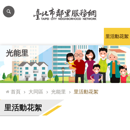
跳到主要內容區塊
進
階
搜
尋
里公布欄
里長簡介
里基本資料
本里特色
里活動花絮
網
光能里
站
導
覽
台
北
首頁
大同區
光能里
里活動花絮
通
臺
里活動花絮
北
市
政
府