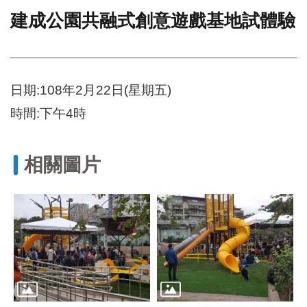
建成公園共融式創意遊戲基地試體驗
門
牌
整
合
檢
日期:108年2月22日(星期五)
索
時間:下午4時
系
統
文
相關圖片
化
局
文
化
資
產
臺
北
市