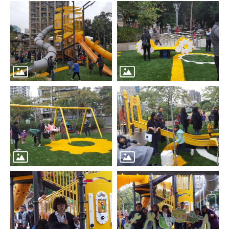
區
里
界
說
臺
北
市
鄰
長
名
冊