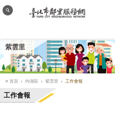
跳到主要內容區塊
進
階
搜
尋
里公布欄
里長簡介
里基本資料
本里特色
里活動花絮
網
紫雲里
站
導
覽
台
北
首頁
內湖區
紫雲里
工作會報
通
臺
工作會報
北
市
政
府