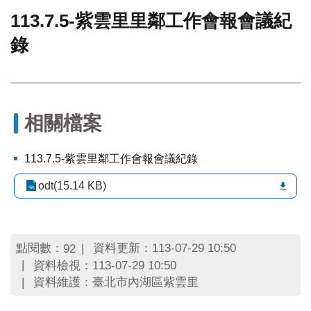
113.7.5-紫雲里里鄰工作會報會議紀
門
錄
牌
整
合
檢
索
系
相關檔案
統
文
113.7.5-紫雲里鄰工作會報會議紀錄
化
局
odt(15.14 KB)
文
化
資
產
點閱數：
資料更新：113-07-29 10:50
92
資料檢視：113-07-29 10:50
臺
資料維護：臺北市內湖區紫雲里
北
市