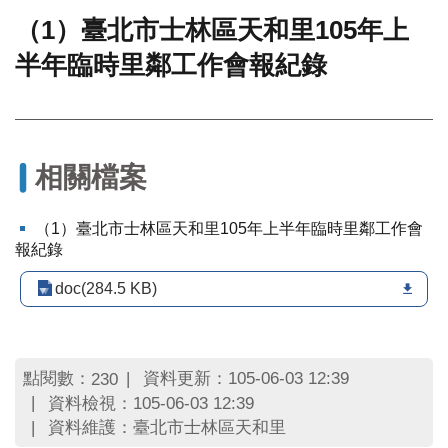
（1）臺北市士林區天和里105年上
門
半年臨時里鄰工作會報紀錄
牌
整
合
檢
索
系
相關檔案
統
文
（1）臺北市士林區天和里105年上半年臨時里鄰工作會
化
報紀錄
局
文
doc(284.5 KB)
化
資
產
點閱數：
資料更新：105-06-03 12:39
230
臺
資料檢視：105-06-03 12:39
北
資料維護：臺北市士林區天和里
市