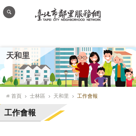
跳到主要內容區塊
進
階
搜
尋
里公布欄
里長簡介
里基本資料
本里特色
里活動花絮
網
天和里
站
導
覽
台
北
首頁
士林區
天和里
工作會報
通
臺
工作會報
北
市
政
府