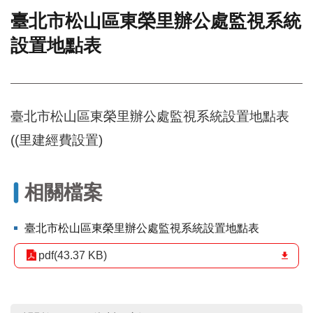
臺北市松山區東榮里辦公處監視系統
門
設置地點表
牌
整
合
檢
索
臺北市松山區東榮里辦公處監視系統設置地點表
系
統
((里建經費設置)
文
化
局
相關檔案
文
化
臺北市松山區東榮里辦公處監視系統設置地點表
資
產
pdf(43.37 KB)
臺
北
市