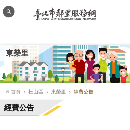
跳到主要內容區塊
進
階
搜
尋
里公布欄
里長簡介
里基本資料
本里特色
里活動花絮
網
東榮里
站
導
覽
台
北
首頁
松山區
東榮里
經費公告
通
臺
經費公告
北
市
政
府