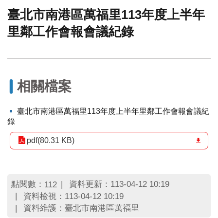
臺北市南港區萬福里113年度上半年
門
里鄰工作會報會議紀錄
牌
整
合
檢
索
系
相關檔案
統
文
臺北市南港區萬福里113年度上半年里鄰工作會報會議紀
化
錄
局
文
pdf(80.31 KB)
化
資
產
點閱數：
資料更新：113-04-12 10:19
112
臺
資料檢視：113-04-12 10:19
北
資料維護：臺北市南港區萬福里
市