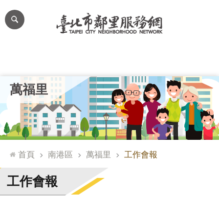
跳到主要內容區塊
進
階
搜
尋
里公布欄
里長簡介
里基本資料
本里特色
里活動花絮
網
萬福里
站
導
覽
台
北
首頁
南港區
萬福里
工作會報
通
臺
工作會報
北
市
政
府