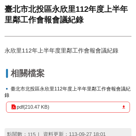
臺北市北投區永欣里112年度上半年
門
里鄰工作會報會議紀錄
牌
整
合
檢
索
永欣里112年上半年度里鄰工作會報會議紀錄
系
統
文
相關檔案
化
局
文
臺北市北投區永欣里112年度上半年里鄰工作會報會議紀
化
錄
資
產
pdf(210.47 KB)
臺
北
市
點閱數：
資料更新：113-09-27 18:01
115