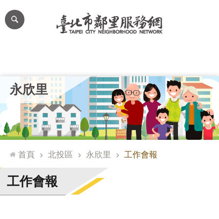
跳到主要內容區塊
進
階
搜
尋
里公布欄
里長簡介
里基本資料
本里特色
里活動花絮
網
永欣里
站
導
覽
台
北
首頁
北投區
永欣里
工作會報
通
臺
工作會報
北
市
政
府