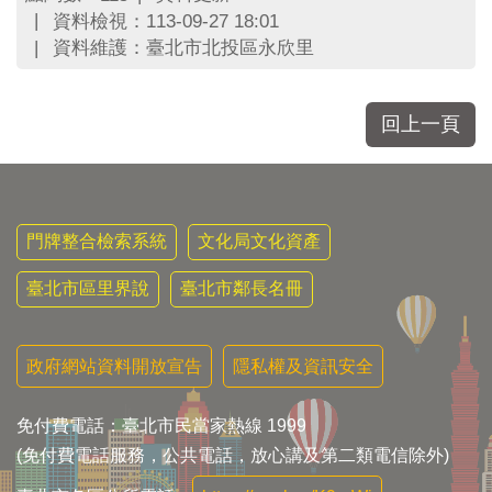
區
資料檢視：113-09-27 18:01
里
資料維護：臺北市北投區永欣里
界
說
臺
回上一頁
北
市
鄰
長
名
門牌整合檢索系統
文化局文化資產
冊
臺北市區里界說
臺北市鄰長名冊
政府網站資料開放宣告
隱私權及資訊安全
免付費電話：臺北市民當家熱線 1999
(免付費電話服務，公共電話，放心講及第二類電信除外)