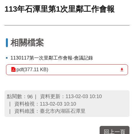
113年石潭里第1次里鄰工作會報
門
牌
整
合
檢
相關檔案
索
系
統
1130117第一次里鄰工作會報-會議記錄
文
pdf(377.11 KB)
化
局
文
化
點閱數：
資料更新：113-02-03 10:10
96
資
資料檢視：113-02-03 10:10
產
資料維護：臺北市內湖區石潭里
臺
北
市
回上一頁