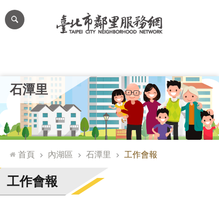
跳到主要內容區塊
進
階
搜
尋
里公布欄
里長簡介
里基本資料
本里特色
里活動花絮
網
石潭里
站
導
覽
台
北
首頁
內湖區
石潭里
工作會報
通
臺
工作會報
北
市
政
府