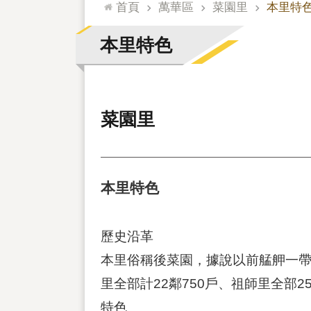
:::
首頁
萬華區
菜園里
本里特
本里特色
菜園里
本里特色
歷史沿革
本里俗稱後菜園，據說以前艋舺一帶
里全部計22鄰750戶、祖師里全部2
特色