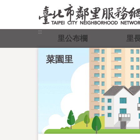
跳到主要內容區塊
:::
里公布欄
里
菜園里