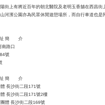
貴陽街上有將近百年的朝北醫院及老明玉香舖在西昌街
龍山河濱公園亦為民眾休閒遊憩場所，而自行車道也是
址 簡 介
環河南路口
84號
號
址 簡 介
體 長沙街二段171號
體 長沙街二段171號2樓
府團體 長沙街二段169號