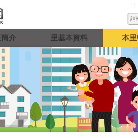
:::
長簡介
里基本資料
本里