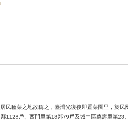
色
居民種菜之地故稱之，臺灣光復後即置菜園里，於民國
5鄰1128戶、西門里第18鄰79戶及城中區萬壽里第23