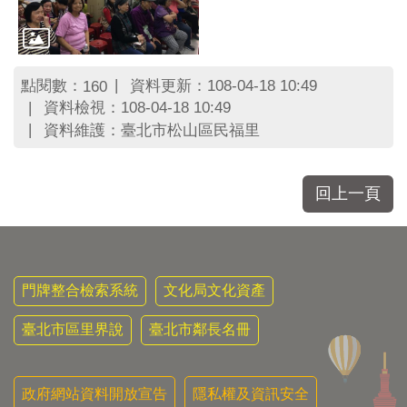
區
里
界
說
點閱數：
資料更新：108-04-18 10:49
160
臺
資料檢視：108-04-18 10:49
北
資料維護：臺北市松山區民福里
市
鄰
長
名
回上一頁
冊
門牌整合檢索系統
文化局文化資產
臺北市區里界說
臺北市鄰長名冊
政府網站資料開放宣告
隱私權及資訊安全