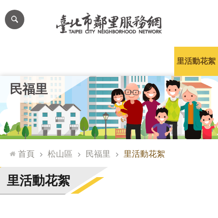
跳到主要內容區塊
進
階
搜
尋
里公布欄
里長簡介
里基本資料
本里特色
里活動花絮
網
民福里
站
導
覽
台
北
首頁
松山區
民福里
里活動花絮
通
臺
里活動花絮
北
市
政
府