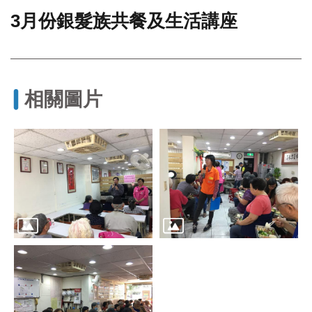
3月份銀髮族共餐及生活講座
門
牌
整
合
檢
相關圖片
索
系
統
文
化
局
文
化
資
產
臺
北
市