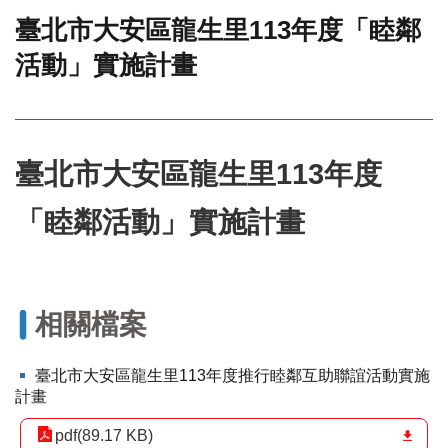
臺北市大安區龍生里113年度「睦鄰
門
活動」實施計畫
牌
整
合
檢
索
系
臺北市大安區龍生里113年度
統
「睦鄰活動」實施計畫
文
化
局
文
化
相關檔案
資
產
臺北市大安區龍生里113年度推行睦鄰互助聯誼活動實施
臺
計畫
北
市
pdf(89.17 KB)