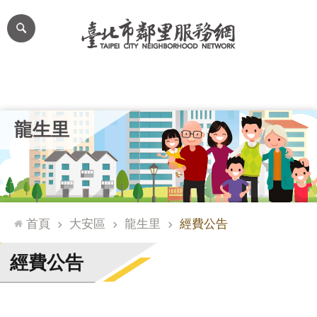
跳到主要內容區塊
進
階
搜
尋
里公布欄
里長簡介
里基本資料
本里特色
里活動花絮
網
龍生里
站
導
覽
台
北
首頁
大安區
龍生里
經費公告
通
臺
經費公告
北
市
政
府