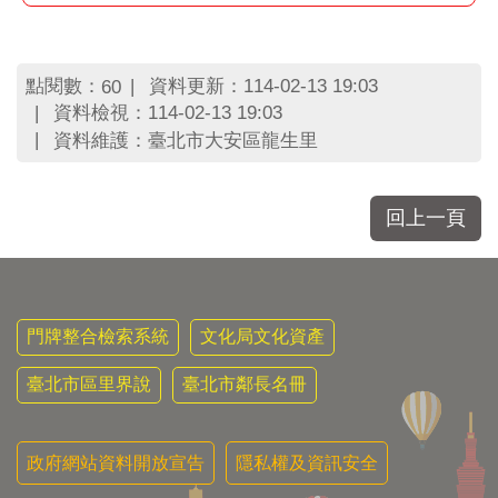
區
里
界
說
點閱數：
資料更新：114-02-13 19:03
60
資料檢視：114-02-13 19:03
臺
資料維護：臺北市大安區龍生里
北
市
鄰
長
回上一頁
名
冊
門牌整合檢索系統
文化局文化資產
臺北市區里界說
臺北市鄰長名冊
政府網站資料開放宣告
隱私權及資訊安全