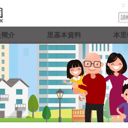
:::
長簡介
里基本資料
本里