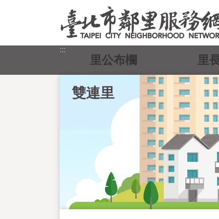
跳到主要內容區塊
:::
里公布欄
里
雙連里