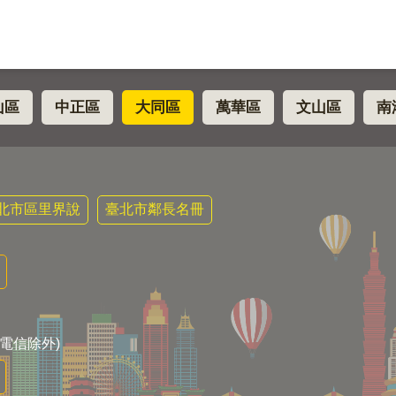
山區
中正區
大同區
萬華區
文山區
南
北市區里界說
臺北市鄰長名冊
電信除外)