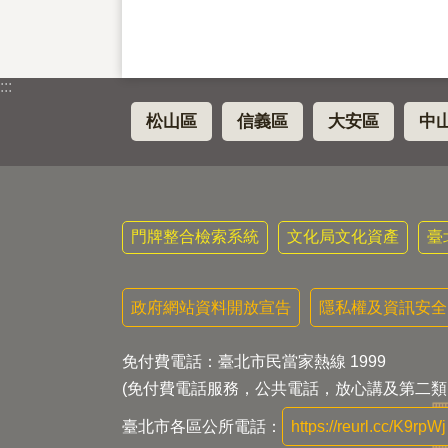
:::
松山區
信義區
大安區
中
門牌整合檢索系統
文化局文化資產
臺
政府網站資料開放宣告
隱私權及資訊安全
免付費電話：臺北市民當家熱線 1999
(免付費電話服務，公共電話，放心講及第二類
臺北市各區公所電話：
https://reurl.cc/K9rpWj