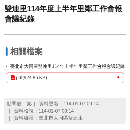
雙連里114年度上半年里鄰工作會報
門
會議紀錄
牌
整
合
檢
索
系
相關檔案
統
文
臺北市大同區雙連里114年上半年里鄰工作會報會議紀錄
化
局
pdf(924.86 KB)
文
化
資
產
點閱數：
資料更新：114-01-07 09:14
98
資料檢視：114-01-07 09:14
臺
資料維護：臺北市大同區雙連里
北
市