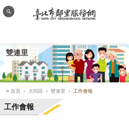
跳到主要內容區塊
進
階
搜
尋
里公布欄
里長簡介
里基本資料
本里特色
里活動花絮
網
雙連里
站
導
覽
台
北
首頁
大同區
雙連里
工作會報
通
臺
工作會報
北
市
政
府