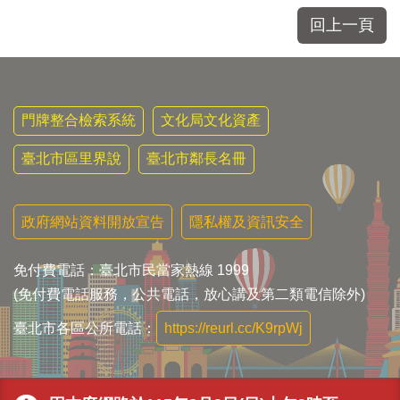
區
里
回上一頁
界
說
臺
北
門牌整合檢索系統
文化局文化資產
市
鄰
臺北市區里界說
臺北市鄰長名冊
長
名
冊
政府網站資料開放宣告
隱私權及資訊安全
免付費電話：臺北市民當家熱線 1999
(免付費電話服務，公共電話，放心講及第二類電信除外)
臺北市各區公所電話：
https://reurl.cc/K9rpWj